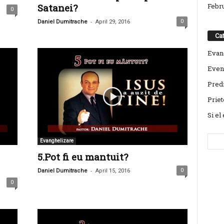
Febr
Satanei?
0
-
0
Daniel Dumitrache
April 29, 2016
Cat
Evan
Even
Predi
Priet
Si el
Evanghelizare
5.Pot fi eu mantuit?
-
0
Daniel Dumitrache
April 15, 2016
0