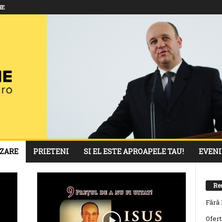
HE
ZARE
PRIETENI
SI EL ESTE APROAPELE TAU!
EVEN
Re
Fără 
Ofert