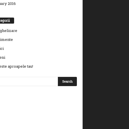
uary 2016
egorii
ghelizare
imente
ci
eni
 este aproapele tau!