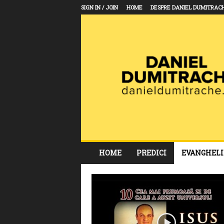
SIGN IN / JOIN
HOME
DESPRE DANIEL DUMITRAC
D
HOME
PREDICI
EVANGHELI
a
n
i
e
l
D
u