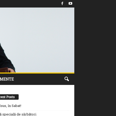
IMENTE
cent Posts
Isus, în Sabat!
ă specială de sărbători