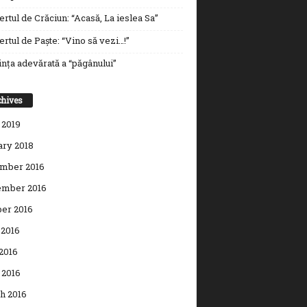
rtul de Crăciun: “Acasă, La ieslea Sa”
rtul de Paște: “Vino să vezi…!”
nța adevărată a “păgânului”
chives
 2019
ary 2018
mber 2016
mber 2016
ber 2016
 2016
2016
 2016
h 2016