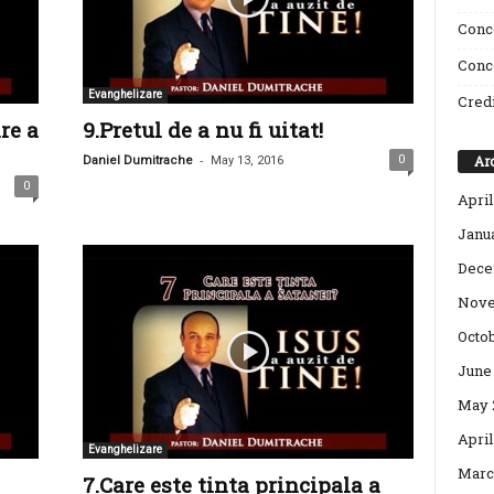
Conce
Conce
Evanghelizare
Credi
re a
9.Pretul de a nu fi uitat!
-
Ar
0
Daniel Dumitrache
May 13, 2016
0
April
Janu
Dece
Nove
Octo
June
May 
April
Evanghelizare
Marc
7.Care este tinta principala a