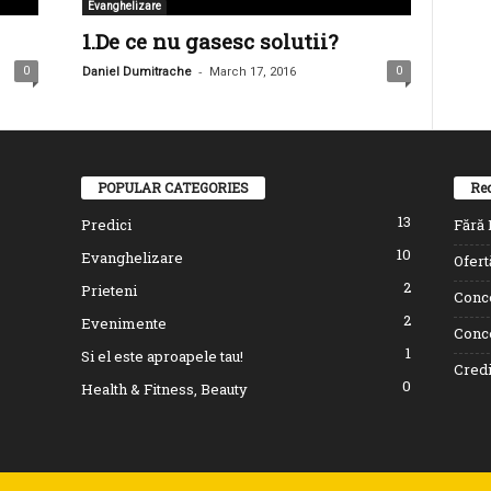
Evanghelizare
1.De ce nu gasesc solutii?
-
0
0
Daniel Dumitrache
March 17, 2016
POPULAR CATEGORIES
Rec
13
Predici
Fără I
10
Evanghelizare
Ofert
2
Prieteni
Conce
2
Evenimente
Conce
1
Si el este aproapele tau!
Credi
0
Health & Fitness, Beauty