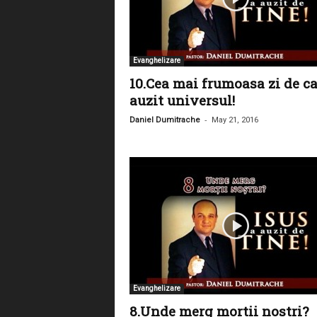
m
i
t
r
Evanghelizare
a
10.Cea mai frumoasa zi de ca
c
h
auzit universul!
e
-
Daniel Dumitrache
May 21, 2016
Evanghelizare
8.Unde merg mortii nostri?