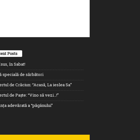
ent Posts
sus, în Sabat!
ă specială de sărbători
rtul de Crăciun: “Acasă, La ieslea Sa”
rtul de Paște: “Vino să vezi…!”
nța adevărată a “păgânului”