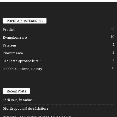
POPULAR CATEGORIES
13
Predici
10
Evanghelizare
2
Prieteni
2
Evenimente
1
Si el este aproapele tau!
0
Health & Fitness, Beauty
Recent Posts
Fără Isus, în Sabat!
Ofertă specială de sărbători