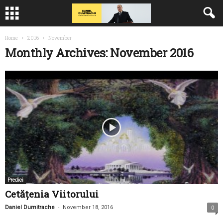
Home
2016
November
Monthly Archives: November 2016
Predici
Cetățenia Viitorului
-
Daniel Dumitrache
November 18, 2016
0