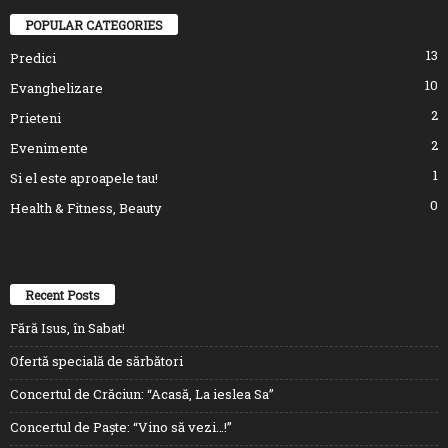
POPULAR CATEGORIES
13
Predici
10
Evanghelizare
2
Prieteni
2
Evenimente
1
Si el este aproapele tau!
0
Health & Fitness, Beauty
Recent Posts
Fără Isus, în Sabat!
Ofertă specială de sărbători
Concertul de Crăciun: “Acasă, La ieslea Sa”
Concertul de Paște: “Vino să vezi…!”