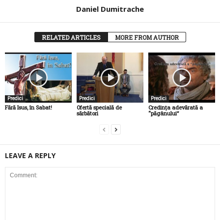
Daniel Dumitrache
RELATED ARTICLES
MORE FROM AUTHOR
Predici
Predici
Predici
Fără Isus, în Sabat!
Ofertă specială de
Credința adevărată a
sărbători
“păgânului”
LEAVE A REPLY