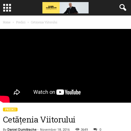
Home
Predici
Cetățenia Viitorului
PREDICI
Cetățenia Viitorului
By
Daniel Dumitrache
-
November 18, 2016
3649
0