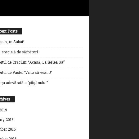
cent Posts
sus, în Sabat!
 specială de sărbători
rtul de Crăciun: “Acasă, La ieslea Sa”
tul de Paște: “Vino să vezi…!”
nța adevărată a “păgânului”
chives
 2019
ry 2018
ber 2016
ber 2016