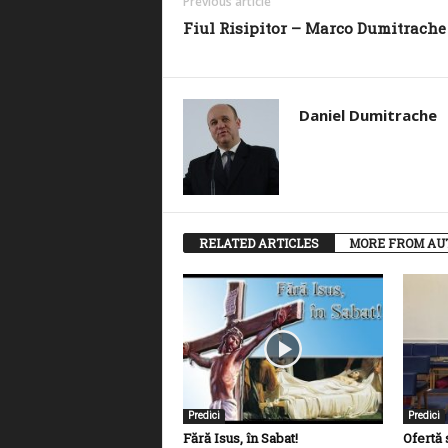
Previous article
Fiul Risipitor – Marco Dumitrache
Daniel Dumitrache
RELATED ARTICLES
MORE FROM AU
Predici
Predici
Fără Isus, în Sabat!
Ofertă 