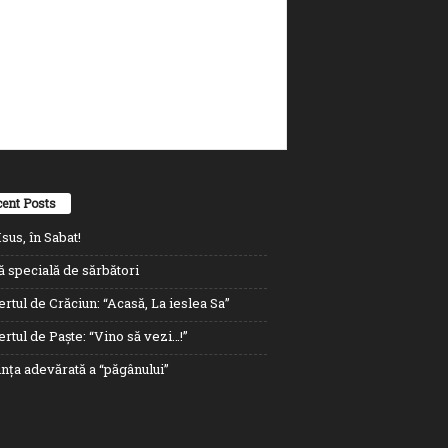
ent Posts
sus, în Sabat!
ă specială de sărbători
rtul de Crăciun: “Acasă, La ieslea Sa”
rtul de Paște: “Vino să vezi…!”
nța adevărată a “păgânului”