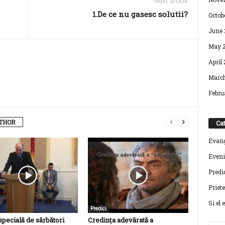
Next article
1.De ce nu gasesc solutii?
Octob
June 
May 2
April 
March
Febru
THOR
Cat
Evang
Even
Predi
Priet
Si el 
Predici
specială de sărbători
Credința adevărată a