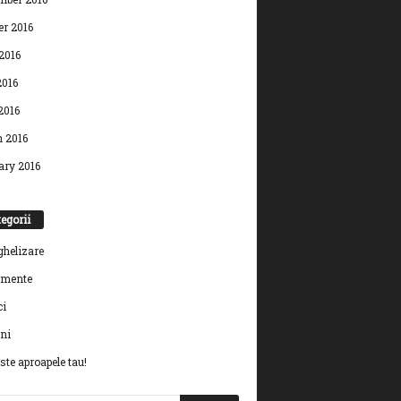
er 2016
2016
016
2016
 2016
ary 2016
egorii
helizare
imente
ci
eni
este aproapele tau!