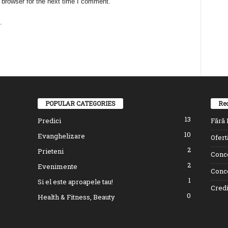
 browser for the next time I comment.
.
POPULAR CATEGORIES
Rec
13
Predici
Fără I
10
Evanghelizare
Ofert
2
Prieteni
Conce
2
Evenimente
Conce
1
Si el este aproapele tau!
Credi
0
Health & Fitness, Beauty