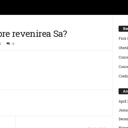
Re
re revenirea Sa?
Fără I
5
0
Ofertă
Conce
Concer
Credi
Ar
April
Janua
Decem
Novem